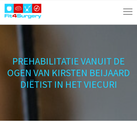
PREHABILITATIE VANUIT DE
OGEN VAN KIRSTEN BEIJAARD
DIËTIST IN HET VIECURI